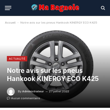
-
Accueil
Notre avis sur les pneus Hankook KINERGY ECO K425
ACTUALITÉ
Notre avis sur les pneus
Hankook KINERGY ECO K425
By
Administrateur
27 juillet 2022
Aucun commentaire