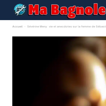
-
Accueil
Sévérine Meny : vie et anecdotes sur la femme de Sébas