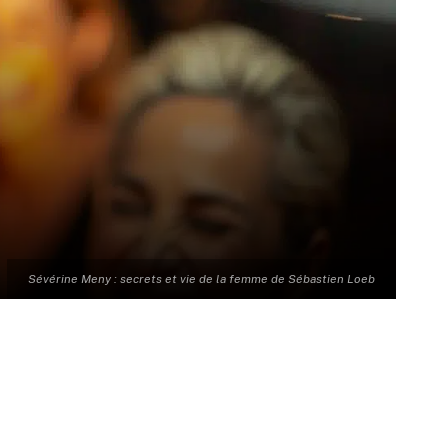
Sévérine Meny : secrets et vie de la femme de Sébastien Loeb