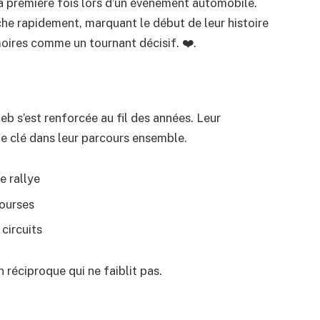
 première fois lors d’un événement automobile.
he rapidement, marquant le début de leur histoire
ires comme un tournant décisif. ❤️.
b s’est renforcée au fil des années. Leur
le clé dans leur parcours ensemble.
e rallye
courses
circuits
réciproque qui ne faiblit pas.